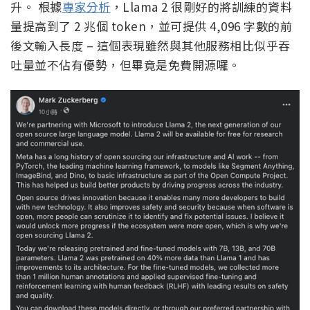
升。 根據
專家分析
，Llama 2 很剛好的將訓練的資料
量提高到了 2 兆個 token，並可提供 4,096 字數的前
後文輸入長度 – 這個表現雖然與其他服務相比似乎吞
吐量並不佔有優勢，但畢竟是免費開源囉。