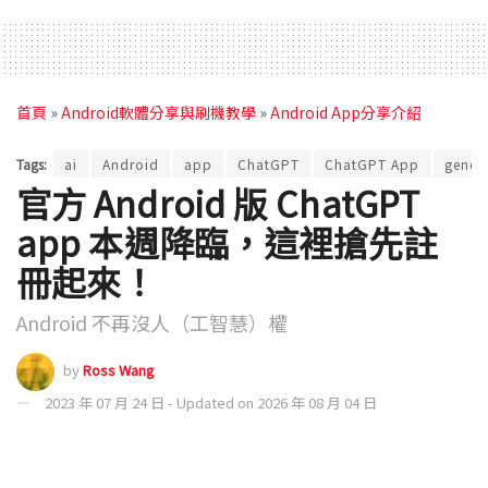
首頁
»
Android軟體分享與刷機教學
»
Android App分享介紹
Tags:
ai
Android
app
ChatGPT
ChatGPT App
genera
官方 Android 版 ChatGPT
app 本週降臨，這裡搶先註
冊起來！
Android 不再沒人（工智慧）權
by
Ross Wang
2023 年 07 月 24 日 - Updated on 2026 年 08 月 04 日