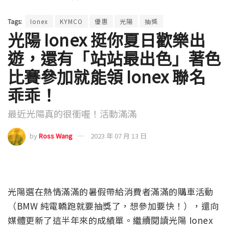
Tags:
Ionex
KYMCO
優惠
光陽
抽獎
光陽 Ionex 挺你夏日歡樂出
遊，還有「站站最出色」著色
比賽參加就能領 Ionex 聯名
乖乖！
最近光陽真的很衝喔！活動滿滿
by
Ross Wang
2023 年 07 月 13 日
光陽選在熱情滿滿的暑假帶給消費者滿滿的購車活動
（BMW 純電轎跑就要抽獎了，想參加要快！），還向
媒體更新了這半年來的成績單。繼續閱讀光陽 Ionex