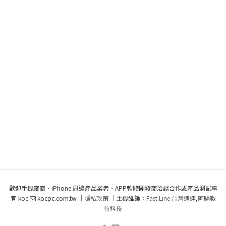
歡迎手機廠商、iPhone 周邊產品業者、APP軟體開發商洽談合作或產品測試事
宜 koc
kocpc.com.tw ｜
隱私政策
｜主機維護：
Fast Line 台灣速連
,
阿腸數
位科技