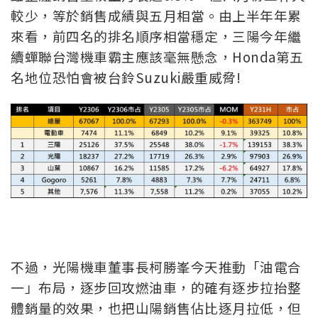
較少，等於銷售成績與五月相當。由上半年年累
來看，前四名的排名順序相當穩定，三陽今年繼
續蟬聯台灣機車霸主應該毫無懸念，Honda第五
名地位恐怕會被台鈴Suzuki嚴重威脅!
不過，光陽機車董事長柯勝峯今天推動「油電合
一」布局，逐步回攻燃油車，的確有逐步拉抬整
體銷量的效果，也把山陽銷售佔比逐月拉低，但