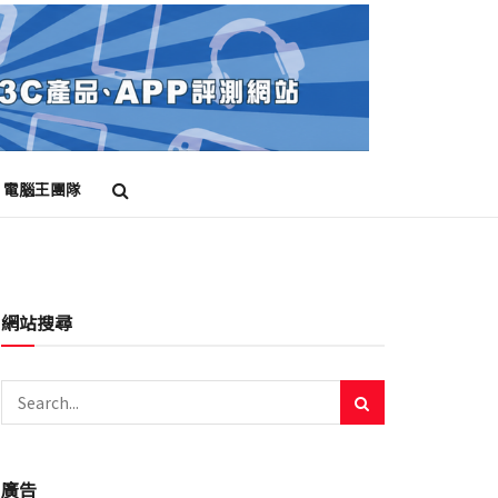
電腦王團隊
網站搜尋
廣告