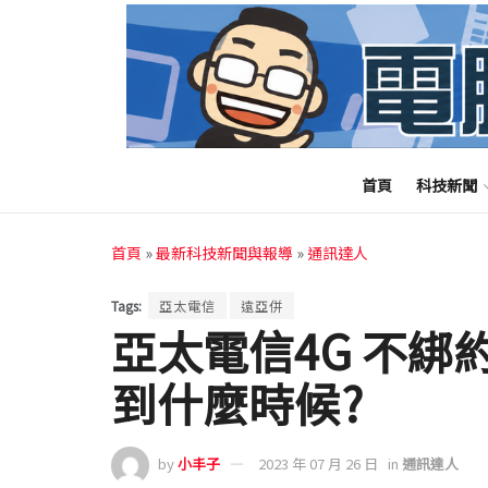
首頁
科技新聞
首頁
»
最新科技新聞與報導
»
通訊達人
Tags:
亞太電信
遠亞併
亞太電信4G 不綁
到什麼時候?
by
小丰子
2023 年 07 月 26 日
in
通訊達人