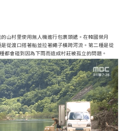
達的山村里使用無人機進行包裹頭遞。在韓國榮月
種是從渡口搭著船並拉著繩子橫跨河流。第二種是從
路。兩種都會碰到因為下雨而造成村莊被孤立的問題。