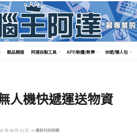
酷品開箱
阿達自製工具
APP/軟體/教學
休閒/懶人包
無人機快遞運送物資
023 年 08 月 02 日
in
最新科技新聞