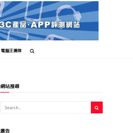
電腦王團隊
網站搜尋
廣告