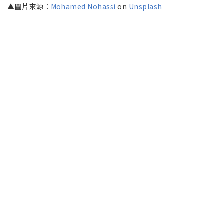
▲圖片來源：
Mohamed Nohassi
on
Unsplash