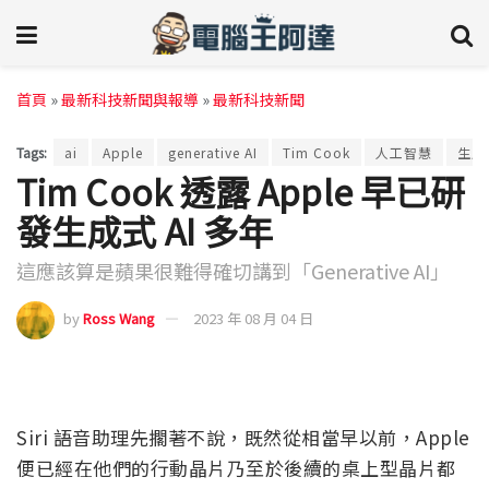
首頁
»
最新科技新聞與報導
»
最新科技新聞
Tags:
ai
Apple
generative AI
Tim Cook
人工智慧
生成式
Tim Cook 透露 Apple 早已研
發生成式 AI 多年
這應該算是蘋果很難得確切講到「Generative AI」
by
Ross Wang
2023 年 08 月 04 日
Siri 語音助理先擱著不說，既然從相當早以前，Apple
便已經在他們的行動晶片乃至於後續的桌上型晶片都