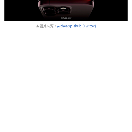
▲圖片來源：
@theapplehub (Twitter)