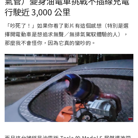
氣管）變身油電車挑戰不插線充電
行駛近 3,000 公里
「吵死了！」如果你看了影片有這個感想（特別是選
擇開電動車是想追求無聲／無排氣駕馭體驗的人），
那麼我不會怪你，因為它真的蠻吵的。
而且這台號稱是油電版 Tesla 的 Model S 居然還改管