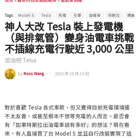
首頁
»
最新科技新聞與報導
»
電動車情報
Tags:
Model S
Tesla
充電
引擎
油電車
特斯拉
續航
神人大改 Tesla 裝上發電機
（與排氣管）變身油電車挑戰
不插線充電行駛近 3,000 公里
加油吧 Telsa
by
Ross Wang
2022 年 10 月 14 日
對於喜歡 Tesla 各式車款，但又覺得目前充電環境還
不太友善，或甚至根本不想等充電的人而言。是否會
有「如果特斯拉出油電車該有多好」的想法？現在看
來，有人直接買了台 Model S 並且自行改裝實現了這