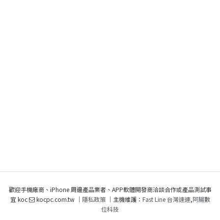
歡迎手機廠商、iPhone 周邊產品業者、APP軟體開發商洽談合作或產品測試事
宜 koc
kocpc.com.tw ｜
隱私政策
｜主機維護：
Fast Line 台灣速連
,
阿腸數
位科技