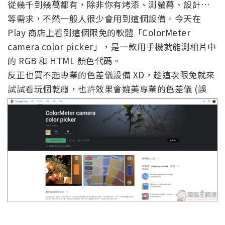
從幾千到幾萬都有，除非你有烤漆、測螢幕、設計…
等需求，不然一般人很少會用到這個設備。今天在
Play 商店上看到這個限免的軟體「ColorMeter
camera color picker」，是一款用手機就能測相片中
的 RGB 和 HTML 顏色代碼。
反正也買不起專業的色差儀設備 XD，趁這次限免就來
試試看玩個乾癮，也許效果會媲美專業的色差儀 (誤