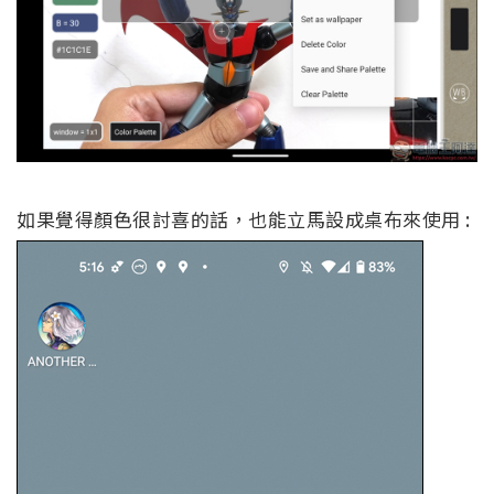
如果覺得顏色很討喜的話，也能立馬設成桌布來使用 :