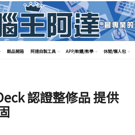
酷品開箱
阿達自製工具
APP/軟體/教學
休閒/懶人包
m Deck 認證整修品 提供
固