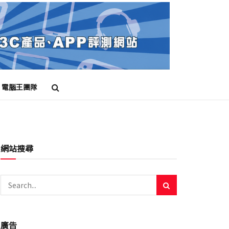
電腦王團隊
網站搜尋
廣告