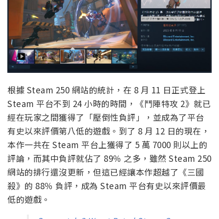
根據 Steam 250 網站的統計，在 8 月 11 日正式登上
Steam 平台不到 24 小時的時間，《鬥陣特攻 2》就已
經在玩家之間獲得了「壓倒性負評」，並成為了平台
有史以來評價第八低的遊戲。到了 8 月 12 日的現在，
本作一共在 Steam 平台上獲得了 5 萬 7000 則以上的
評論，而其中負評就佔了 89％ 之多，雖然 Steam 250
網站的排行還沒更新，但這已經讓本作超越了《三國
殺》的 88％ 負評，成為 Steam 平台有史以來評價最
低的遊戲。