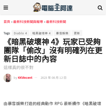
首頁
»
最新科技新聞與報導
»
最新科技新聞
Tags:
Diablo 4
暗黑破壞神 4
暴雪娛樂
更新
《暗黑破壞神 4》玩家已受夠
團隊「偷改」沒有明確列在更
新日誌中的內容
這樣真的很不對
by
KKVincent
2023 年 08 月 12 日
由暴雪娛樂打造的經典動作 RPG 最新續作《暗黑破壞