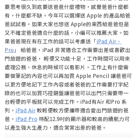
要思考很久到底要送爸爸什麼禮物，感覺爸爸什麼都
有，什麼都不缺。今年可以選擇送 Apple 的產品給爸
爸試試看。如果大家也想送 Apple的東西給爸爸但是
又不確定爸爸適合什麼的話，小編可以推薦大家。如
果爸爸現在有在工作的話可以考慮送「
iPad Air、
Pro
」 給爸爸，iPad 非常適合工作需要出差或喜歡出
門旅遊的爸爸， 輕便又功能十足，工作時間可以用來
處理公務、休息的時候可以看影片。工作上有什麼需
要做筆記的內容也可以再加買 Apple Pencil 讓爸爸可
以更方便地記下工作內容或者爸爸的工作需要打字紀
錄的也可以加買巧控鍵盤讓爸爸可以出門只需要帶一
台輕便的平板就可以完成工作。iPad有Air 和Pro 系
列，
iPad Air
較輕便較方便攜帶適合愛出門旅遊的爸
爸，
iPad Pro
待配12.9吋的顯示器和較高的續航力可
以產生強大生產力，適合常常出差的爸爸。