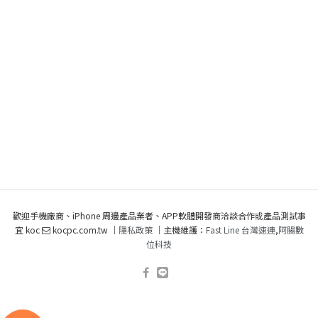
歡迎手機廠商、iPhone 周邊產品業者、APP軟體開發商洽談合作或產品測試事
宜 koc
kocpc.com.tw ｜
隱私政策
｜主機維護：
Fast Line 台灣速連
,
阿腸數
位科技