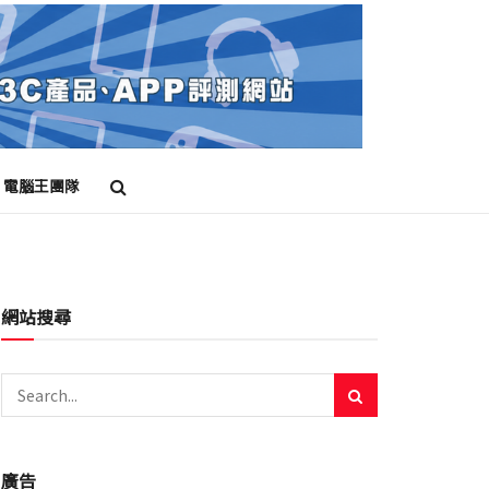
電腦王團隊
網站搜尋
廣告