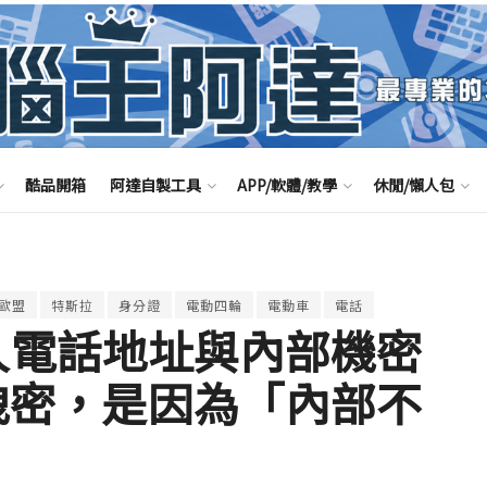
酷品開箱
阿達自製工具
APP/軟體/教學
休閒/懶人包
歐盟
特斯拉
身分證
電動四輪
電動車
電話
5 萬人電話地址與內部機密
資料洩密，是因為「內部不