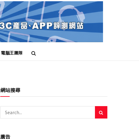
電腦王團隊
網站搜尋
廣告