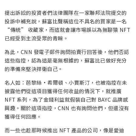
提出訴訟的投資者們法律團隊在一家聯邦法院提交的
投訴中補充說，蘇富比聲稱這位不具名的買家是一名
“傳統” 收藏家，而這就會讓市場誤以為無聊猿 NFT
已經受到主流受眾的青睞。
為此，CNN 發電子郵件詢問拍賣行回答後，他們否認
這些指控，認為這是毫無根據的，蘇富比已做好充分
的準備來堅決捍衛自己。
名人如：芭黎絲·希爾頓、小賈斯汀，也被指控在未
披露他們從這項目獲得任何收益的情況下，就推廣
NFT 系列，為了金錢利益就假裝自己對 BAYC 品牌感
興趣。關於這項指控，CNN 也有詢問他們，但還沒有
獲得任何回應。
而一些也趁那時候推出 NFT 產品的公司，像是愛迪