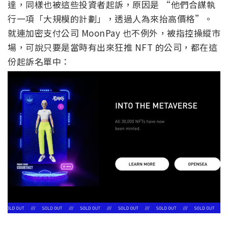
達，同樣也被這些投資者起訴，原因是 “他們合謀執
行一項「大規模的計劃」，透過人為來抬高價格”。
就連加密支付公司 MoonPay 也不例外，被指控操縱市
場，可說只要是當時有出來狂推 NFT 的公司，都在這
份起訴名單中：