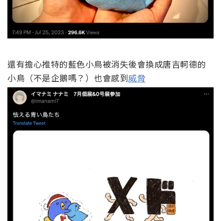
還有擔心推特的藍色小鳥被消失後會換成唐吉軻德的
小鳥（不是企鵝嗎？）也會感到
威脅