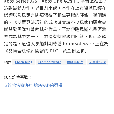
Xbox Series X/S、Xbox One 以及 PC 平台上推出了
這款最新力作。以目前來說，本作在上市後就已經在
媒體以及玩家之間都獲得了相當亮眼的評價，很明顯
的，《艾爾登法環》的成功確實讓不少玩家們願意嘗
試開發團隊打造的其他作品，至於伊隆馬斯克是否將
會成為其中之一，目前還有待他親自回答，但可以確
定的是，這位大亨絕對期待著 FromSoftware 正在為
《艾爾登法環》開發的 DLC「黃金樹之影」。
Tags:
Elden Ring
Fromsoftware
伊隆馬斯克
艾爾登法環
您也許會喜歡：
立達合法徵信社-讓您安心的選擇