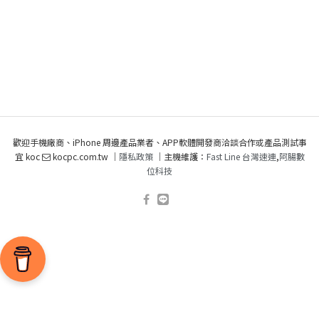
歡迎手機廠商、iPhone 周邊產品業者、APP軟體開發商洽談合作或產品測試事
宜 koc
kocpc.com.tw ｜
隱私政策
｜主機維護：
Fast Line 台灣速連
,
阿腸數
位科技