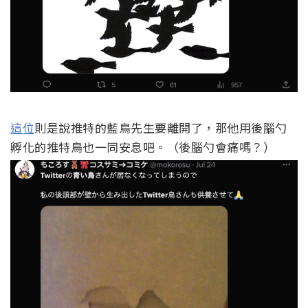
這位
則是說推特的藍鳥先生要離開了，那他用後腦勺
孵化的推特鳥也一同安息吧。（後腦勺會痛嗎？）