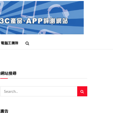
電腦王團隊
網站搜尋
廣告