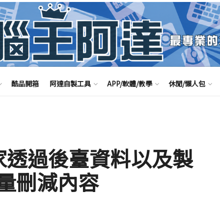
酷品開箱
阿達自製工具
APP/軟體/教學
休閒/懶人包
家透過後臺資料以及製
量刪減內容