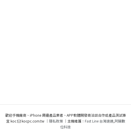
歡迎手機廠商、iPhone 周邊產品業者、APP軟體開發商洽談合作或產品測試事
宜 koc
kocpc.com.tw ｜
隱私政策
｜主機維護：
Fast Line 台灣速連
,
阿腸數
位科技