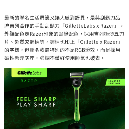
最新的聯名生活周邊又讓人感到訝異，是與刮鬍刀品
牌吉列合作的手動刮鬍刀「GilletteLabs x Razer」。
外觀配色走Razer印象的黑綠配色，採用吉列極薄五刀
片、超質感握柄等，握柄也印上「Gillette x Razer」
的字樣，但聯名款最特別的不是RGB燈效，而是採用
磁性懸浮底座，強調不僅好使用帥氣也破表。