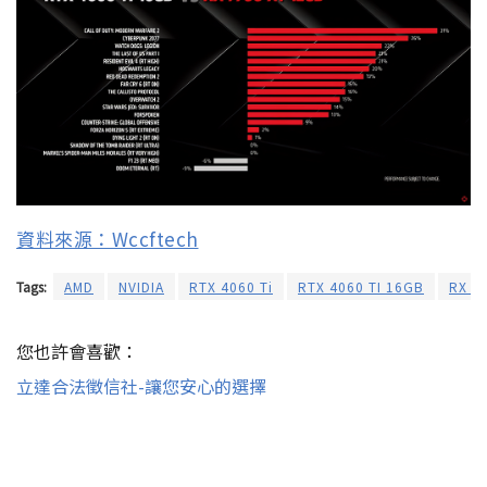
資料來源：Wccftech
Tags:
AMD
NVIDIA
RTX 4060 Ti
RTX 4060 TI 16GB
RX 7
您也許會喜歡：
立達合法徵信社-讓您安心的選擇