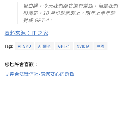
坦白講，今天我們跟它還有差距，但是我們
很清楚，10 月份就能趕上，明年上半年就
對標 GPT-4。
資料來源：IT 之家
Tags:
AI GPU
AI 顯卡
GPT-4
NVIDIA
中國
您也許會喜歡：
立達合法徵信社-讓您安心的選擇