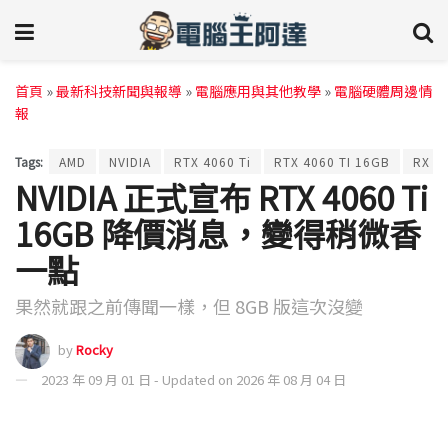
首頁
»
最新科技新聞與報導
»
電腦應用與其他教學
»
電腦硬體周邊情
報
Tags:
AMD
NVIDIA
RTX 4060 Ti
RTX 4060 TI 16GB
RX 7
NVIDIA 正式宣布 RTX 4060 Ti
16GB 降價消息，變得稍微香
一點
果然就跟之前傳聞一樣，但 8GB 版這次沒變
by
Rocky
2023 年 09 月 01 日 - Updated on 2026 年 08 月 04 日