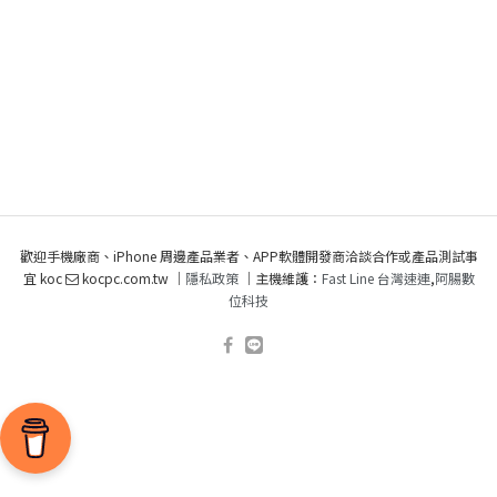
歡迎手機廠商、iPhone 周邊產品業者、APP軟體開發商洽談合作或產品測試事
宜 koc
kocpc.com.tw ｜
隱私政策
｜主機維護：
Fast Line 台灣速連
,
阿腸數
位科技