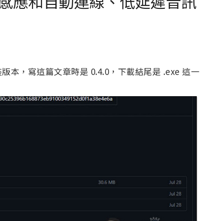
感應和自動連線、低延遲音訊
版本，寫這篇文章時是 0.4.0，下載結尾是 .exe 這一