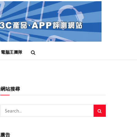
電腦王團隊
網站搜尋
廣告