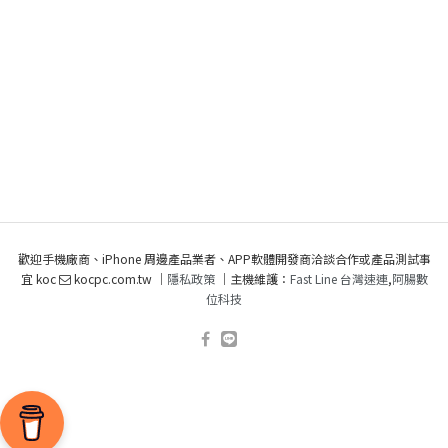
歡迎手機廠商、iPhone 周邊產品業者、APP軟體開發商洽談合作或產品測試事
宜 koc
kocpc.com.tw ｜
隱私政策
｜主機維護：
Fast Line 台灣速連
,
阿腸數
位科技