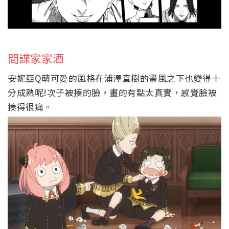
間諜家家酒
安妮亞Q萌可愛的風格在
浦澤直樹的畫風之下也變得十
分成熟呢!
次子被揍的臉，畫的有點太真實，感覺臉被
揍得很痛。