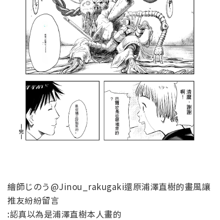
繪師じのう@Jinou_rakugaki還原
浦澤直樹的畫風讓
推友紛紛留言
:認真以為是
浦澤直樹本人畫的