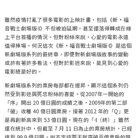
雖然疫情打亂了很多電影的上映計畫，包括《新·福
音戰士劇場版𝄇》不但被迫延期，甚至還落得轉成在線
上平台首播的情況。但對粉絲來說，心愛的電影永遠
值得捧場。何況這次《新·福音戰士劇場版𝄇》是這個
新劇場版系列的最終章，即便對新劇場版故事的變動
或許有著許多看法，但對於影迷來說，能見到心愛的
電影總是好的。
新劇場版系列的票房每部都在提昇，顯示這個系列仍
然受到影迷與死忠粉絲的喜愛。從2007年一開始的
「序」開出 20 億日圓的成績之後，2009年的第二部
「破」收穫 40 億日圓票房，接著 2012 年的「Q」更
是再創新高來到 53 億日圓，現在的「𝄇（終）」雖然
還在統計中，但截至 7 月 11 日為止的票房統計，已經
達到 99.9 億日圓。說不定這兩天就突破百億票房的現