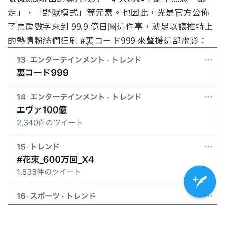
走」、「野獸模式」等元素。也因此，光是官方公佈
了票房數字來到 99.9 億日圓這件事，就足以讓推特上
的熱情粉絲們狂刷 #裏コード999 來聲援這部電影：