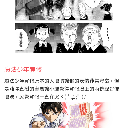
魔法少年賈修
魔法少年賈修原本的大眼睛讓他的表情非常豐富，但
是
浦澤直樹的畫風讓小編覺得賈修臉上的兩條線好像
眼淚，感覺賈修一直在哭
ヾ(;ﾟ;Д;ﾟ;)ﾉﾞ。