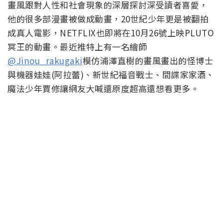
畫風跟對人性和社會現象的深層探討深受讀者喜愛，
他的很多部漫畫被做成動畫，20世紀少年更是被翻拍
成真人電影，NETFLIX也即將在10月26號上映
PLUTO
冥王的動畫。最近推特上有一名繪師
@Jinou_rakugaki
模仿浦澤直樹的畫風畫出的怪博士
與機器娃娃(阿拉蕾)、新世紀福音戰士、間諜家家酒、
魔法少年賈修讓網友大喊還原度超高還想看更多。