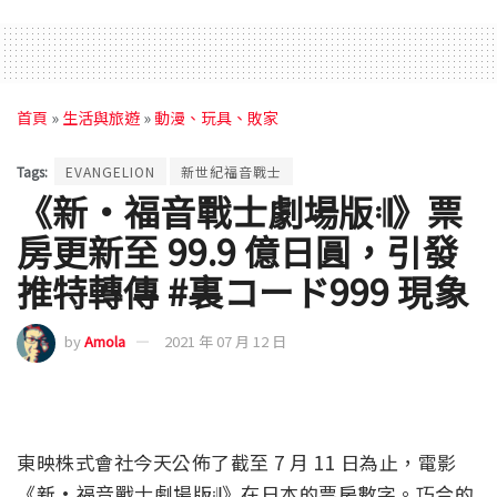
首頁
»
生活與旅遊
»
動漫、玩具、敗家
Tags:
EVANGELION
新世紀福音戰士
《新·福音戰士劇場版𝄇》票
房更新至 99.9 億日圓，引發
推特轉傳 #裏コード999 現象
by
Amola
2021 年 07 月 12 日
東映株式會社今天公佈了截至 7 月 11 日為止，電影
《新·福音戰士劇場版𝄇》在日本的票房數字。巧合的