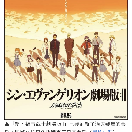
▲「新·福音戰士劇場版𝄇」已經刷新了過去幾集的票
房，即將在這周內挑戰百億日圓票房（
圖片來源
）