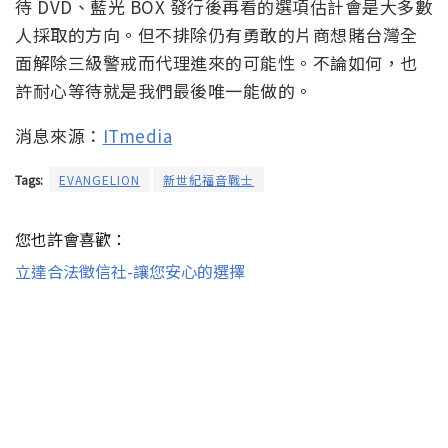
待 DVD、藍光 BOX 發行後再看的選項估計會是大多數
人採取的方向。但不排除仍有勇敢的片商想賭台灣全
面解除三級警戒而代理進來的可能性。不論如何，也
許耐心等待就是我們最後唯一能做的。
消息來源：
ITmedia
Tags:
EVANGELION
新世紀福音戰士
您也許會喜歡：
立達合法徵信社-讓您安心的選擇