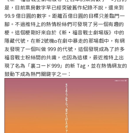
是，目前票房數字早已經突破舊作紀錄不說，還來到
99.9 億日圓的數字。距離百億日圓的目標只差臨門一
腳。不過推特上的熱情粉絲們可發現了另一個有趣的
梗。這個梗剛好來自於《新·福音戰士劇場版》中的
隱藏代號，在新2號機α在劇中暴走的那場戲中，有網
友發現了一個叫做 999 的代號，這個發現成為了許多
福音戰士粉絲間的共識，也因為這樣，最近推特上出
現了名為「裏コード999」的新 Tag，並在熱情網友的
鼓動下成為熱門關鍵字之一：