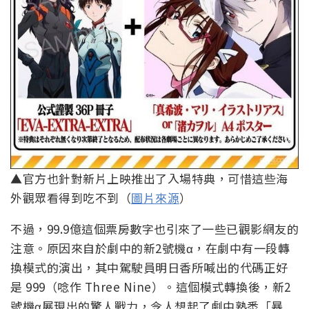
▲官方也針對新片上映推出了入場特典，可惜這些海
外觀眾看得到吃不到（
圖片來源
）
不過，99.9億這個票房數字也引來了一些已觀影網友的
注意。原因來自於劇中的新2號機α，在劇中有一段轉
換模式的演出，其中駕駛員明日香所喊出的代碼正好
是 999（唸作 Three Nine）。這個模式轉換後，新2
號機α展現出的驚人戰力，令人想起了劇中熟悉「暴