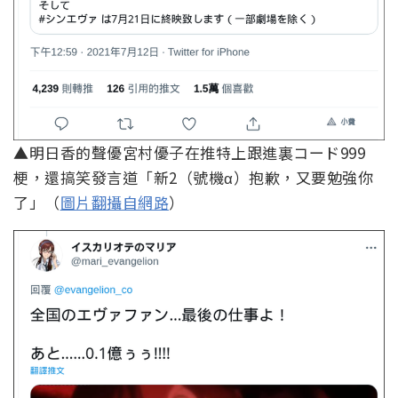
▲明日香的聲優宮村優子在推特上跟進裏コード999
梗，還搞笑發言道「新2（號機α）抱歉，又要勉強你
了」（
圖片翻攝自網路
）