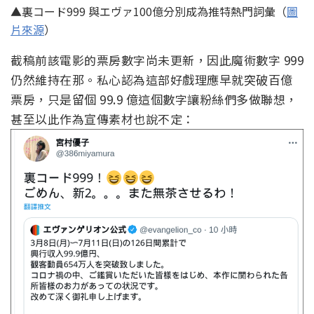
▲裏コード999 與エヴァ100億分別成為推特熱門詞彙（
圖
片來源
）
截稿前該電影的票房數字尚未更新，因此魔術數字 999
仍然維持在那。私心認為這部好戲理應早就突破百億
票房，只是留個 99.9 億這個數字讓粉絲們多做聯想，
甚至以此作為宣傳素材也說不定：