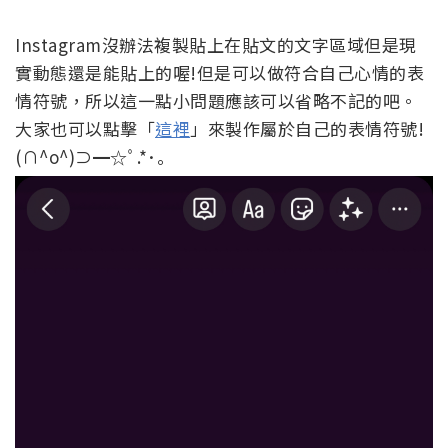
Instagram沒辦法複製貼上在貼文的文字區域但是現
實動態還是能貼上的喔!但是可以做符合自己心情的表
情符號，所以這一點小問題應該可以省略不記的吧。
大家也可以點擊「
這裡
」來製作屬於自己的表情符號!
(∩^o^)⊃━☆ﾟ.*･｡