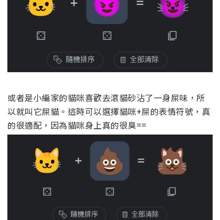
或者是小編家的貓咪喜歡去滾貓砂沾了一身屎味，所
以就叫它屎貓。這時可以選擇貓咪+屎的表情符號，真
的很適配，因為貓咪身上真的很臭==