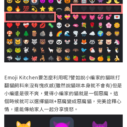
Emoji Kitchen要怎麼利用呢?譬如說小編家的貓咪打
翻貓飼料來沒有愧疚感(雖然說貓咪本身就不會有)但是
小編還是很不爽，覺得小編家的貓就是一個惡魔。這
個時候就可以選擇貓咪+惡魔變成惡魔貓，完美詮釋心
情，還能傳給家人一起分享憤怒。