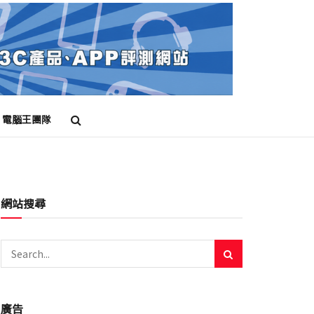
電腦王團隊
網站搜尋
廣告