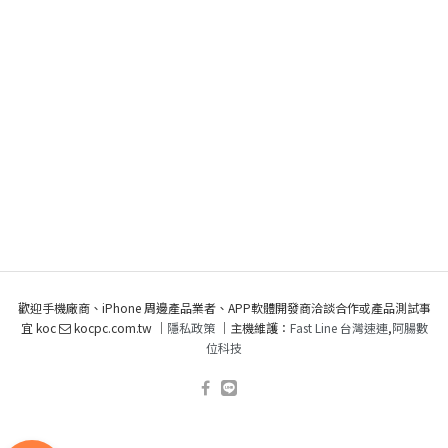
歡迎手機廠商、iPhone 周邊產品業者、APP軟體開發商洽談合作或產品測試事
宜 koc
kocpc.com.tw ｜
隱私政策
｜主機維護：
Fast Line 台灣速連
,
阿腸數
位科技