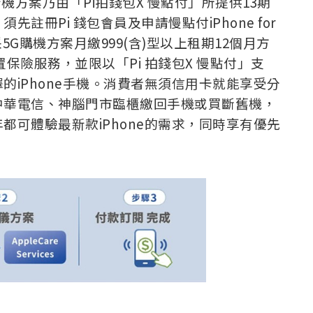
e」新機方案乃由「Pi拍錢包X 慢點付」所提供13期
註冊Pi 錢包會員及申請慢點付iPhone for
5G購機方案月繳999(含)型以上租期12個月方
行動裝置保險服務，並限以「Pi 拍錢包X 慢點付」支
的iPhone手機。消費者無須信用卡就能享受分
中華電信、神腦門市臨櫃繳回手機或買斷舊機，
都可體驗最新款iPhone的需求，同時享有優先