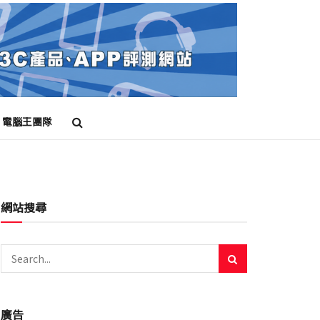
電腦王團隊
網站搜尋
廣告