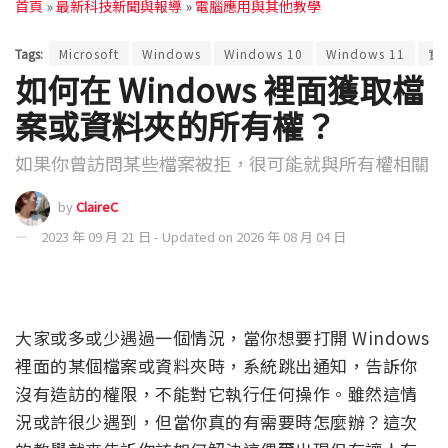
首頁
»
最新科技新聞與報導
»
電腦應用與其他教學
Tags:
Microsoft
Windows
Windows 10
Windows 11
實
如何在 Windows 裡面獲取檔
案或資料夾的所有權？
如果你曾訪問某些檔案被拒，很可能就與所有權相關
by
ClaireC
2023 年 09 月 21 日 - Updated on 2026 年 08 月 04 日
大家或多或少遇過一個情況，當你想要打開 Windows
裡面的某個檔案或資料夾時，系統跳出通知，告訴你
沒有造訪的權限，不能對它執行任何操作。雖然這情
況或許很少遇到，但當你真的有需要時怎麼辦？這次