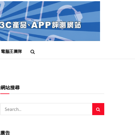
電腦王團隊
網站搜尋
廣告