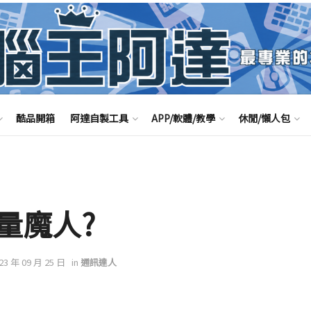
酷品開箱
阿達自製工具
APP/軟體/教學
休閒/懶人包
量魔人?
023 年 09 月 25 日
in
通訊達人