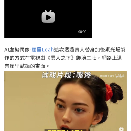
AI虛擬偶像-
厘里Leah
這次透過真人替身加後期光場製
作的方式在電視劇《異人之下》飾演二壯，網路上還
有厘里試鏡的畫面。