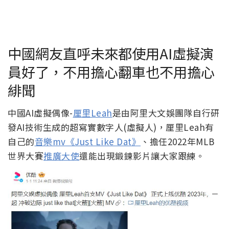
中國網友直呼未來都使用AI虛擬演
員好了，不用擔心翻車也不用擔心
緋聞
中國AI虛擬偶像-
厘里Leah
是由阿里大文娛團隊自行研
發AI技術生成的超寫實數字人(虛擬人)，厘里Leah有
自己的
音樂mv《Just Like Dat》
、擔任2022年MLB
世界大賽
推廣大使
還能出現鍛鍊影片讓大家跟練。