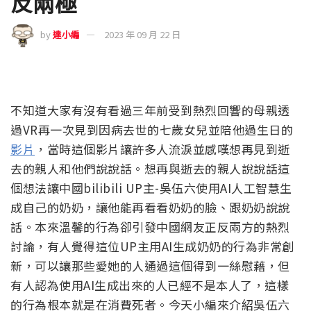
反兩極
by
達小編
2023 年 09 月 22 日
不知道大家有沒有看過三年前受到熱烈回響的母親透
過VR再一次見到因病去世的七歲女兒並陪他過生日的
影片
，當時這個影片讓許多人流淚並感嘆想再見到逝
去的親人和他們說說話。想再與逝去的親人說說話這
個想法讓中國bilibili UP主-吳伍六使用AI人工智慧生
成自己的奶奶，讓他能再看看奶奶的臉、跟奶奶說說
話。本來溫馨的行為卻引發中國網友正反兩方的熱烈
討論，有人覺得這位UP主用AI生成奶奶的行為非常創
新，可以讓那些愛她的人通過這個得到一絲慰藉，但
有人認為使用AI生成出來的人已經不是本人了，這樣
的行為根本就是在消費死者。今天小編來介紹吳伍六