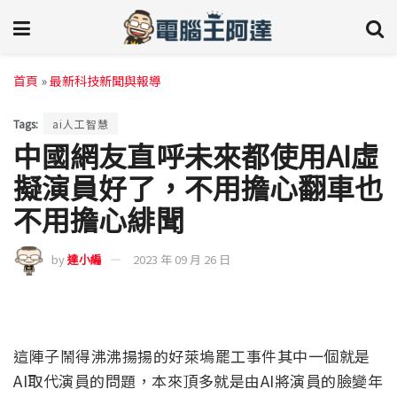
首頁
»
最新科技新聞與報導
Tags:
ai人工智慧
中國網友直呼未來都使用AI虛
擬演員好了，不用擔心翻車也
不用擔心緋聞
by
達小編
2023 年 09 月 26 日
這陣子鬧得沸沸揚揚的好萊塢罷工事件其中一個就是
AI取代演員的問題，本來頂多就是由AI將演員的臉變年