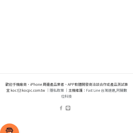
歡迎手機廠商、iPhone 周邊產品業者、APP軟體開發商洽談合作或產品測試事
宜 koc
kocpc.com.tw ｜
隱私政策
｜主機維護：
Fast Line 台灣速連
,
阿腸數
位科技