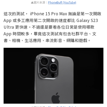
▲圖片來源：
PhoneBuff (YouTube)
這次的測試， iPhone 15 Pro Max 無論是第一次開啟
App 或多工應用第二次開啟的速度都比 Galaxy S23
Ultra 更快速。不過還是要看各位日常是使用哪款
App 時間較多，畢竟這次測試有包含社群平台、文
書、相機、生活應用、串流影音、網購和遊戲。