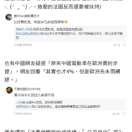
╮(╯_╰)╭，施壓的法國反而還要被扶持)
也有中國網友疑惑「原來中國電動車在歐洲賣的步
錯」，網友回覆「其實也才4%，但是歐洲先未雨綢
繆。」
還有調侃「才賣幾輛就怕成這樣，”公平自由”呢?」