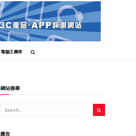
電腦王團隊
網站搜尋
廣告