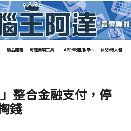
酷品開箱
阿達自製工具
APP/軟體/教學
休閒/懶人包
快速通」整合金融支付，停
掏錢