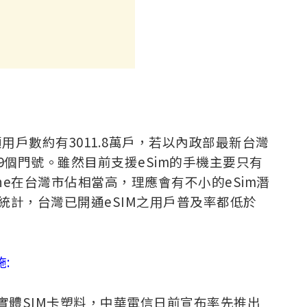
頻用戶數約有3011.8萬戶，若以內政部最新台灣
29個門號。雖然目前支援eSim的手機主要只有
因iPhone在台灣市佔相當高，理應會有不小的eSim潛
統計，台灣已開通eSIM之用戶普及率都低於
施:
實體SIM卡塑料，中華電信日前宣布率先推出