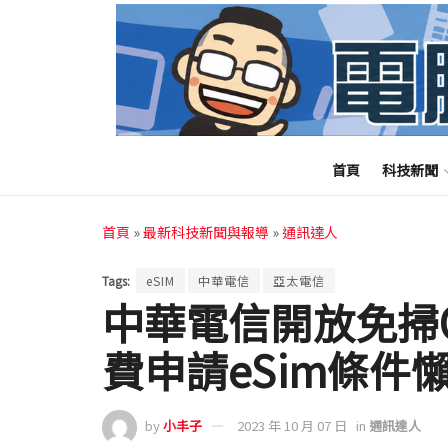
首頁
科技新聞
首頁
»
最新科技新聞與報導
»
通訊達人
Tags:
eSIM
中華電信
亞太電信
中華電信開放免掃QR
費申請eSim條件
by
小丰子
2023 年 10 月 07 日
in
通訊達人