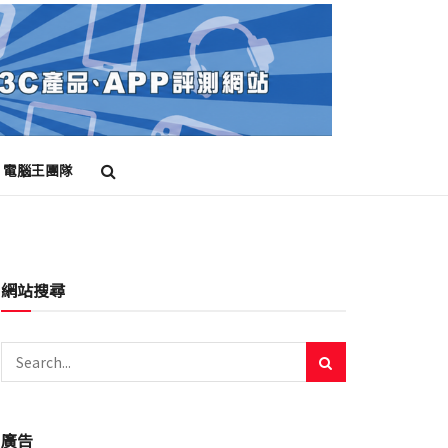
電腦王團隊
網站搜尋
廣告