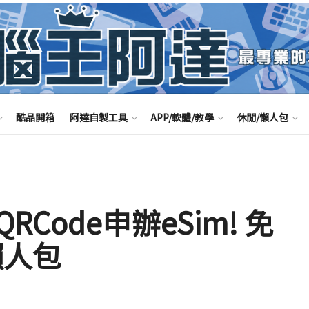
酷品開箱
阿達自製工具
APP/軟體/教學
休閒/懶人包
Code申辦eSim! 免
懶人包