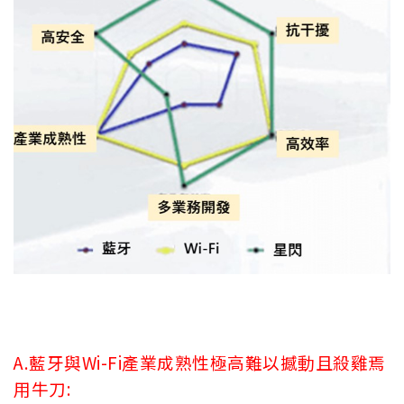
A.藍牙與Wi-Fi產業成熟性極高難以撼動且殺雞焉
用牛刀: