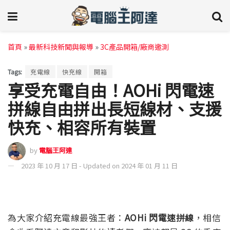
首頁
»
最新科技新聞與報導
»
3C產品開箱/廠商邀測
Tags:
充電線
快充線
開箱
享受充電自由！AOHi 閃電速
拼線自由拼出長短線材、支援
快充、相容所有裝置
by
電腦王阿達
2023 年 10 月 17 日 - Updated on 2024 年 01 月 11 日
為大家介紹充電線最強王者：
AOHi 閃電速拼線
，相信