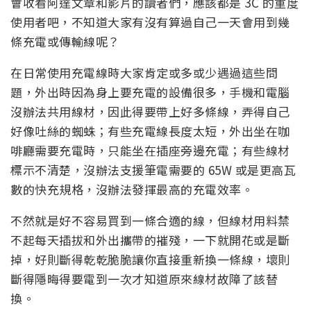
會收看阿達文章和影片的讀者們，應該都是 3C 的重度
使用者吧，不知道大家有沒有算過自己一天會用到幾
條充電或傳輸線呢？
在日常使用充電線時大家肯定或多或少遇過這些問
題，外出時因為身上要充電的設備很多，手機和電腦
沒辦法共用線材，因此得要帶上好多條線，弄得自己
好像吐絲的蜘蛛；有些充電線長度太短，外出坐在咖
啡廳需要充電時，只能坐在插座旁邊充電；有些線材
標示不清楚，沒辦法支援筆電需要的 65W 或是更高瓦
數的快充規格，沒辦法發揮最高的充電效率。
不然就是好不容易買到一條合適的線，但線材用料禁
不起每天插拔和外出攜帶的摧殘，一下就開花或是斷
掉，好則斷得乾乾脆脆讓你直接重新換一條線，壞則
斷得隱晦得要電到一次才知道原來線材故障了該替
換。