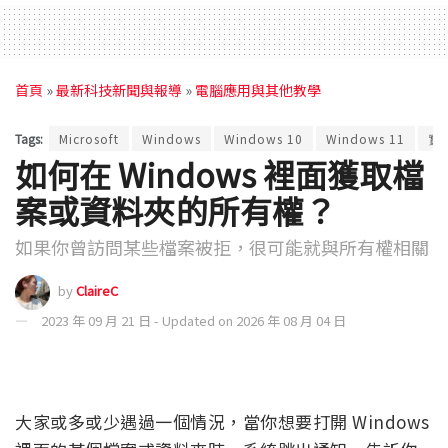
首頁
»
最新科技新聞與報導
»
電腦應用與其他教學
Tags:
Microsoft
Windows
Windows 10
Windows 11
實
如何在 Windows 裡面獲取檔
案或資料夾的所有權？
如果你曾訪問某些檔案被拒，很可能就與所有權相關
by
ClaireC
2023 年 09 月 21 日 - Updated on 2026 年 08 月 04 日
大家或多或少遇過一個情況，當你想要打開 Windows