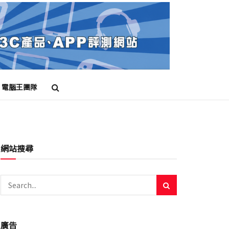
電腦王團隊
級
智慧型手機
系統升級
續航
過熱
網站搜尋
廣告