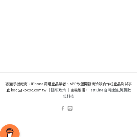
歡迎手機廠商、iPhone 周邊產品業者、APP軟體開發商洽談合作或產品測試事
宜 koc
kocpc.com.tw ｜
隱私政策
｜主機維護：
Fast Line 台灣速連
,
阿腸數
位科技