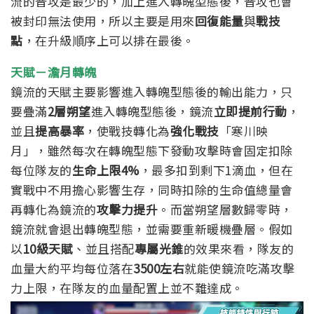
流的普攻是最少的，加上進入轉魄型態後，普攻也會
被封印無法使用，所以主要是用來
回復能量
與
戰技
點
，在升級順序上可以排在最後。
天賦－澹月轉魄
鏡流的天賦主要影響進入轉魄型態後的輸出能力，只
要疊滿
2層朔望
進入轉魄型態後，鏡流
立即提前行動
，
並且
提高暴率
，使戰技轉化為
強化戰技
「寒川映
月」，
雖然每次在轉魄型態下發動攻擊時會固定扣除
每位隊友的
生命上限4%
，最多扣到剩下1滴血，但在
實戰中不用擔心影響生存，同時扣除的生命值總量會
再轉化為鏡流的
攻擊力提升
。而當朔望層數歸零時，
鏡流就會退出轉魄型態，並需要重新暖機疊層。
假如
以
10級天賦
、並且搭配
專屬光錐
的效果來看，隊友的
血量大約平均每位落在
3500左右
就能使鏡流吃滿攻擊
力上限，在隊友的血量配置上並不難達成。