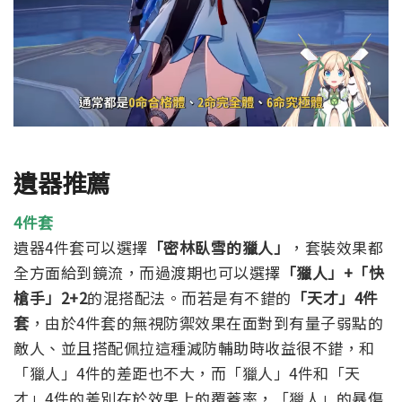
遺器推薦
4件套
遺器4件套可以選擇
「密林臥雪的獵人」
，套裝效果都
全方面給到鏡流，
而過渡期也可以選擇
「獵人」+「快
槍手」2+2
的混搭配法。
而若是有不錯的
「天才」4件
套
，由於4件套的無視防禦效果在面對到有量子弱點的
敵人、並且搭配佩拉這種減防輔助時收益很不錯，
和
「獵人」4件的差距也不大，而「獵人」4件和「天
才」4件的差別在於效果上的覆蓋率，「獵人」的暴傷