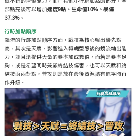
很不錯的增傷能力。
而在其他小行跡加點的部分，全
部點亮後可以增加
速度9點、生命值10%、暴傷
37.3%
。
行跡加點順序
鏡流的行跡加點順序方面，戰技為核心輸出優先點
高，其次是天賦，影響進入轉魄型態後的鏡流輸出能
力，並且還提供大量的暴率加成數值，而若是暴率足
夠，或是希望同時兼顧終結技傷害，也可以天賦和終
結技兩兩對點，普攻則是放在最後資源還有餘裕時再
作升級。