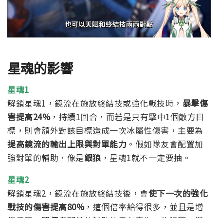
星魂的影響
星魂1
解鎖星魂1，鏡流在施放終結技或強化戰技時，
暴擊傷
害提高24%
，持續1回合，而若是只有擊中1個敵方目
標，則會額外對該目標造成一次冰屬性傷害，主要為
提高鏡流的輸出上限與對單能力
。假如隊友會配置加
強對單的輔助，像是
銀狼
，星魂1就不一定要抽。
星魂2
解鎖星魂2，鏡流在施放終結技後，會
使下一次的強化
戰技的傷害提高80%
，這個倍率給得很多，並且是增