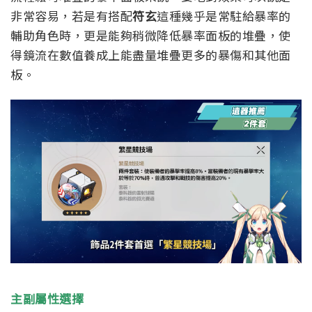
非常容易，若是有搭配
符玄
這種幾乎是常駐給暴率的
輔助角色時，更是能夠稍微降低暴率面板的堆疊，使
得鏡流在數值養成上能盡量堆疊更多的暴傷和其他面
板。
主副屬性選擇