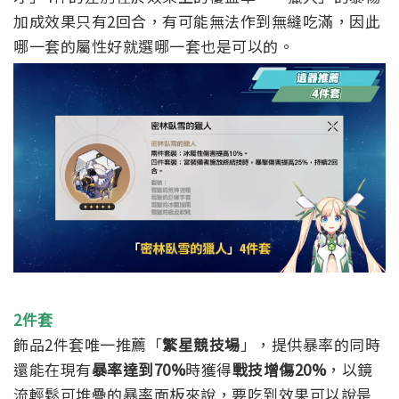
加成效果只有2回合，有可能無法作到無縫吃滿，因此
哪一套的屬性好就選哪一套也是可以的。
2件套
飾品2件套唯一推薦「
繁星競技場
」，提供暴率的同時
還能在現有
暴率達到70%
時獲得
戰技增傷20%
，以鏡
流輕鬆可堆疊的暴率面板來說，要吃到效果可以說是