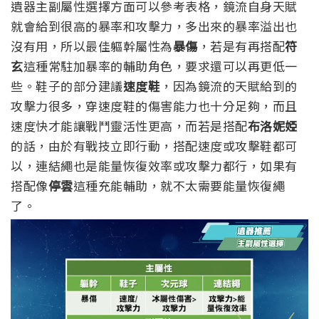
遺器主副屬性選擇方面可以參考表格，鏡流自身天賦
就會給到很高的暴率和攻擊力，多出來的暴率溢出也
沒有用，所以最佳軀幹屬性為
暴傷
，若是有再搭配
符
玄
這種常駐加暴率的輔助角色，要求還可以再更低一
些。鞋子的部分建議
速度鞋
，因為鏡流的天賦給到的
攻擊力很多，穿速度鞋的傷害能力也十分足夠，而且
速度快才能讓戰鬥靈活性更高，而若是搭配
布洛妮婭
的話，由於有戰技立即行動，搭配速度或攻擊鞋都可
以，連結繩也是能量恢復效率或攻擊力都行，如果有
搭配像
停雲
這種充能輔助，就不太需要能量恢復繩
了。