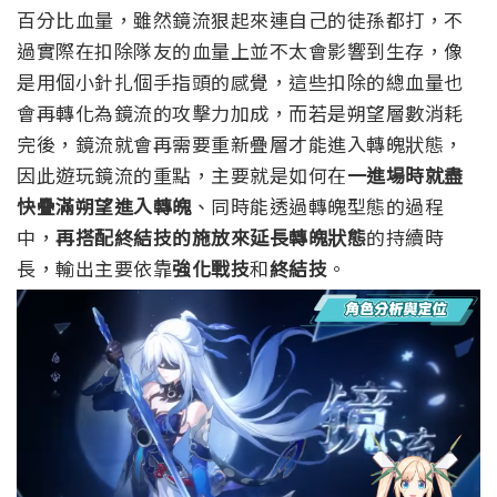
百分比血量，雖然鏡流狠起來連自己的徒孫都打，不
過實際在扣除隊友的血量上並不太會影響到生存，像
是用個小針扎個手指頭的感覺，這些扣除的總血量也
會再轉化為鏡流的攻擊力加成，而若是朔望層數消耗
完後，鏡流就會再需要重新疊層才能進入轉魄狀態，
因此遊玩鏡流的重點，主要就是如何在
一進場時就盡
快疊滿朔望進入轉魄
、同時能透過轉魄型態的過程
中，
再搭配終結技的施放來延長轉魄狀態
的持續時
長，輸出主要依靠
強化戰技
和
終結技
。