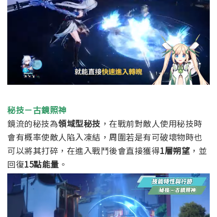
秘技－古鏡照神
鏡流的秘技為
領域型秘技
，在戰前對敵人使用秘技時
會有概率使敵人陷入凍結，周圍若是有可破壞物時也
可以將其打碎，在進入戰鬥後會直接獲得
1層朔望
，並
回復
15點能量
。