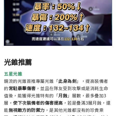
光錐推薦
五星光錐
鏡流的光錐首推專屬光錐「
此身為劍
」，提高裝備者
的
常駐暴擊傷害
，並且在隊友受到攻擊或是消耗生命
值後，能獲得光錐特有的「
月蝕
」層數，最多疊加3
層，
使下次裝備者的傷害提高
，若是疊滿3層月蝕，還
能
無視敵方的防禦力
，是其他光錐都沒有的珍貴
乘