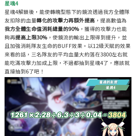
星魂4
星魂4解鎖後，能使轉魄型態下的鏡流透過我方全體隊
友扣除的血量
轉化的攻擊力再額外提高
，提高數值為
我方全體生命值消耗總量的90%
，獲得的攻擊力也能
夠再
提高上限30%
，使鏡流的輸出上限得到提升，並
且加強消耗隊友生命的BUFF效果。以12級天賦的效果
來看的話，三名隊友的平均血量大約落在3800左右就
能吃滿攻擊力加成上限，
不過都抽到星魂4了，應該就
直接抽到6了吧！