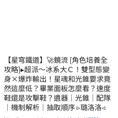
【星穹鐵道】🚀鏡流 [角色培養全
攻略]▸超派～冰系大Ｃ！雙型態變
身×爆炸輸出！星魂和光錐要求竟
然這麼低？畢業面板怎麼看？速度
鞋還是攻擊鞋？遺器｜光錐｜配隊
｜機制解析｜抽取順序 ▹璐洛洛◃