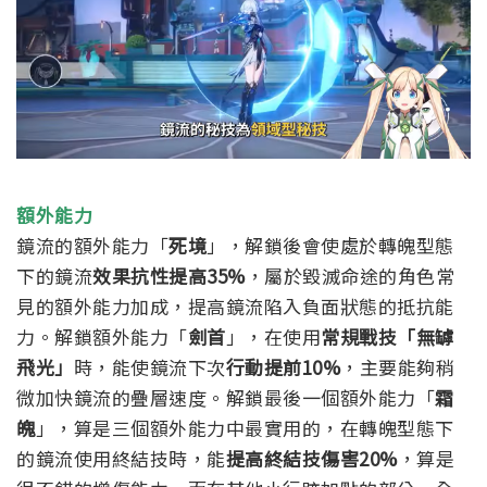
額外能力
鏡流的額外能力「
死境
」，解鎖後會使處於轉魄型態
下的鏡流
效果抗性提高35%
，屬於毀滅命途的角色常
見的額外能力加成，提高鏡流陷入負面狀態的抵抗能
力。
解鎖額外能力「
劍首
」，在使用
常規戰技「無罅
飛光」
時，能使鏡流下次
行動提前10%
，主要能夠稍
微加快鏡流的疊層速度。
解鎖最後一個額外能力「
霜
魄
」，算是三個額外能力中最實用的，在轉魄型態下
的鏡流使用終結技時，能
提高終結技傷害20%
，算是