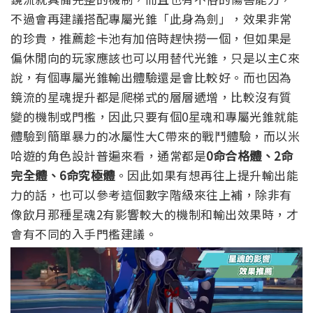
不過會再建議搭配專屬光錐「此身為劍」，效果非常
的珍貴，推薦趁卡池有加倍時趕快撈一個，但如果是
偏休閒向的玩家應該也可以用替代光錐，只是以主C來
說，有個專屬光錐輸出體驗還是會比較好。
而也因為
鏡流的星魂提升都是爬梯式的層層遞增，比較沒有質
變的機制或門檻，因此只要有個0星魂和專屬光錐就能
體驗到簡單暴力的冰屬性大C帶來的戰鬥體驗，而以米
哈遊的角色設計普遍來看，通常都是
0命合格體、2命
完全體、6命究極體
。因此如果有想再往上提升輸出能
力的話，也可以參考這個數字階級來往上補，除非有
像飲月那種星魂2有影響較大的機制和輸出效果時，才
會有不同的入手門檻建議。