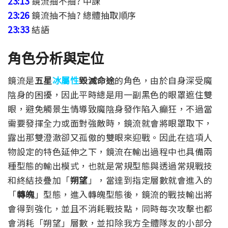
23:13
鏡流抽不抽? 中課
23:26
鏡流抽不抽? 總體抽取順序
23:33
結語
角色分析與定位
鏡流是
五星
冰屬性
毀滅命途
的角色，由於自身深受魔
陰身的困擾，因此平時總是用一副黑色的眼罩遮住雙
眼，避免觸景生情導致魔陰身發作陷入癲狂，不過當
需要發揮全力或面對強敵時，鏡流就會將眼罩取下，
露出那雙澄澈卻又孤傲的雙眼來迎戰。因此在這項人
物設定的特色延伸之下，鏡流在輸出過程中也具備兩
種型態的輸出模式，也就是常規型態與透過常規戰技
和終結技疊加「
朔望
」，當達到指定層數就會進入的
「
轉魄
」型態，進入轉魄型態後，鏡流的戰技輸出將
會得到強化，並且不消耗戰技點，同時每次攻擊也都
會消耗「朔望」層數，並扣除我方全體隊友的小部分