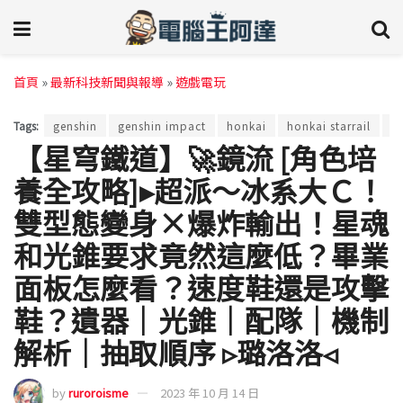
首頁
»
最新科技新聞與報導
»
遊戲電玩
Tags:
genshin
genshin impact
honkai
honkai starrail
m
【星穹鐵道】🚀鏡流 [角色培
養全攻略]▸超派～冰系大Ｃ！
雙型態變身×爆炸輸出！星魂
和光錐要求竟然這麼低？畢業
面板怎麼看？速度鞋還是攻擊
鞋？遺器｜光錐｜配隊｜機制
解析｜抽取順序 ▹璐洛洛◃
by
ruroroisme
2023 年 10 月 14 日