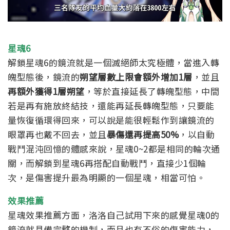
星魂6
解鎖星魂6的鏡流就是一個滅絕師太究極體，當進入轉
魄型態後，鏡流的
朔望層數上限會額外增加1層
，並且
再額外獲得1層朔望
，等於直接延長了轉魄型態，中間
若是再有施放終結技，還能再延長轉魄型態，只要能
量恢復循環得回來，可以說是能很輕鬆作到讓鏡流的
眼罩再也戴不回去，並且
暴傷還再提高50%
，以自動
戰鬥混沌回憶的體感來說，星魂0~2都是相同的輪次通
關，而解鎖到星魂6再搭配自動戰鬥，直接少1個輪
次，是傷害提升最為明顯的一個星魂，相當可怕。
效果推薦
星魂效果推薦方面，洛洛自己試用下來的感覺星魂0的
鏡流就具備完整的機制，而且也有不俗的傷害能力，