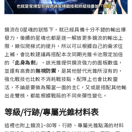
鏡流在0星魂的狀態下，就已經具備十分不錯的輸出爆
發力，後續的星魂也都是逐一解放更多鏡流的輸出上
限，類似爬梯式的提升，所以可以根據自己的需求往
上補，會比較建議再搭配本次同期光錐卡池限定加倍
的「
此身為劍
」，該光錐提供鏡流強力的面板數值，
並還有高貴的
無視防禦
，是其他替代光錐所沒有的，
強化戰技也比較不消耗戰技點，配隊上也會比較靈
活，不論是要做為獨當一面的主C，又或是搭配其他輸
出走雙核，都能根據戰局的不同來彈性變化。
等級/行跡/專屬光錐材料表
這裡也附上鏡流1~80等、行跡、專屬光錐點滿的材料