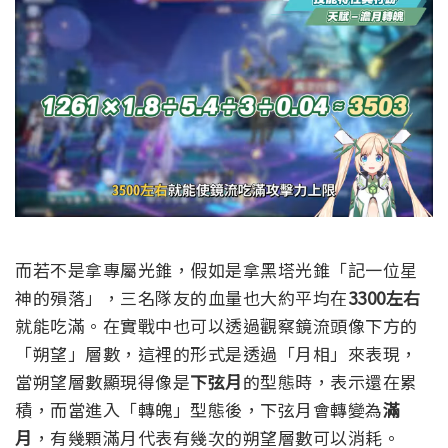
而若不是拿專屬光錐，假如是拿黑塔光錐「記一位星
神的殞落」，三名隊友的血量也大約平均在
3300左右
就能吃滿。
在實戰中也可以透過觀察鏡流頭像下方的
「朔望」層數，這裡的形式是透過「月相」來表現，
當朔望層數顯現得像是
下弦月
的型態時，表示還在累
積，而當進入「轉魄」型態後，下弦月會轉變為
滿
月
，有幾顆滿月代表有幾次的朔望層數可以消耗。