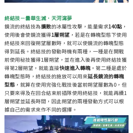
終結技－曇華生滅．天河瀉夢
鏡流的終結技為
擴散
的冰屬性攻擊，能量需求
140點
，
使用後會使鏡流獲得
1層朔望
，若是在轉魄型態下使用
終結技來回復朔望層數時，就可以使鏡流的轉魄型態
得到延長。
終結技的發動時機有兩種，一種是在開戰
前使用秘技獲得1層朔望，並在進入後再使用終結技獲
得第2層朔望，就能直接
快速進入轉魄
。
第二種是處於
轉魄型態時，終結技的施放可以用來
延長鏡流的轉魄
型態
，就算在使用完強化戰技後當前朔望層數為0，但
只要來得及在回合結束前插隊使用終結技，就能再續1
層朔望並延長時間，因此朔望的兩種發動方式可以根
據自己的需求來作不同的選擇。