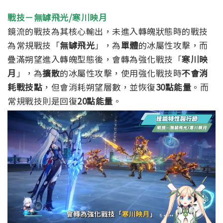
戰技－無罅飛光/寒川映月
鏡流的戰技為其核心輸出，未進入轉魄狀態時的戰技
為常規戰技「
無罅飛光
」，為
單體
的冰屬性攻擊，而
疊滿朔望進入轉魄型態後，會轉為強化戰技「
寒川映
月
」，為
擴散
的冰屬性攻擊，使用強化戰技時
不會消
耗戰技點
，但會消耗朔望層數，並恢復
30點能量
。而
常規戰技則是回復
20點能量
。