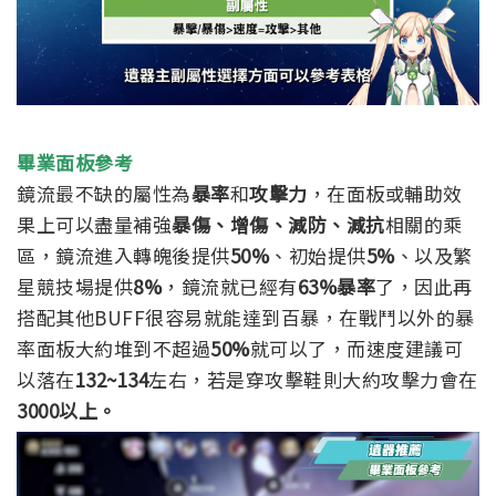
畢業面板參考
鏡流最不缺的屬性為
暴率
和
攻擊力
，在面板或輔助效
果上可以盡量補強
暴傷、增傷、減防、減抗
相關的乘
區，鏡流進入轉魄後提供
50%
、初始提供
5%
、以及繁
星競技場提供
8%
，鏡流就已經有
63%暴率
了，因此再
搭配其他BUFF很容易就能達到百暴，在戰鬥以外的暴
率面板大約堆到不超過
50%
就可以了，而速度建議可
以落在
132~134
左右，
若是穿攻擊鞋則大約攻擊力會在
3000以上。