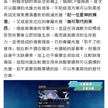
區，把鏡流缺的乘區全部補上，抽取CP值極高。
其次
可以選擇的光錐也有很多，平民經濟方案可以到黑塔
商店兌換免費滿疊影的毀滅光錐「
記一位星神的殞
落
」。
又或是克拉拉的專屬光錐「
無可取代的東
西
」，提高裝備者的攻擊力，並且在消滅敵方目標或
受到攻擊後立即回復生命，進而提高鏡流的生存能
力，並使造成的傷害提高。
刃的專屬光錐「到不了的
彼岸」就比較不適合鏡流，光錐給的是暴率，但鏡流
自身不太缺暴率，加上也不需要生命加成，比較缺增
傷區，這個光錐比較適合用來挑戰單通時可以選擇的
光錐，若不是要挑戰單通的話，可以考慮其他的替代
方案。