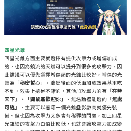
四星光錐
四星光錐方面主要就選擇有提供攻擊力或增傷加成
的，也因為鏡流的天賦可以提升到很多的攻擊力，因
此建議可以優先選擇增傷類的光錐比較好，增傷的光
錐為「
秘密誓心
」，雖然後面的低血加成效果基本吃
不到，效果上還是不錯的，
其他加攻擊力的有
「在藍
天下」、「鼴鼠黨歡迎你」
、無名勳禮能選的
「無處
可逃」
，主要可以看哪一個光錐疊影數高就優先裝
備。但也因為攻擊力太多會有稀釋的問題，加上四星
光錐給的攻擊力白值比較低，也就會讓攻擊力加成變