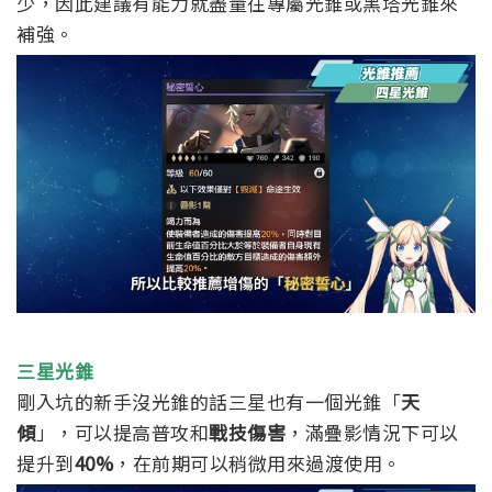
少，因此建議有能力就盡量往專屬光錐或黑塔光錐來
補強。
三星光錐
剛入坑的新手沒光錐的話三星也有一個光錐「
天
傾
」，可以提高普攻和
戰技傷害
，滿疊影情況下可以
提升到
40%
，在前期可以稍微用來過渡使用。