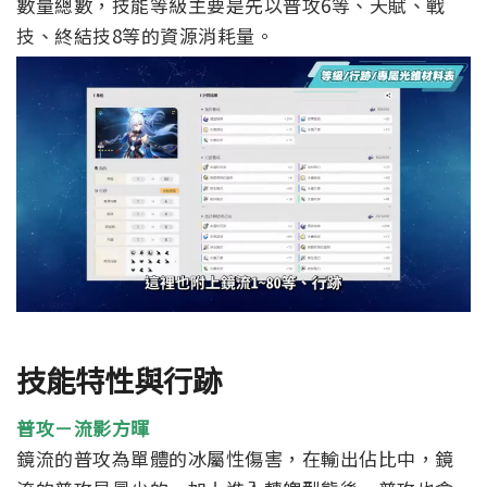
數量總數，技能等級主要是先以普攻6等、天賦、戰
技、終結技8等的資源消耗量。
技能特性與行跡
普攻－流影方暉
鏡流的普攻為單體的冰屬性傷害，在輸出佔比中，鏡