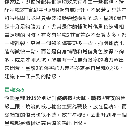
傷乘區，即便搭配其他輔助效果有產生一些稀釋，搭
配星魂2在實戰中也能明顯有感提升，不過若是只站在
打得過關卡或是只需要體驗完整機制的話，星魂0就已
經十分足夠強力了，尤其是你的輔助增傷角色練得相
當足夠的同時，有沒有星魂2其實差距不會算太多，都
一樣亂殺，只是一個殺的傷害更多一些、通關速度也
能稍微快一點。
而若是自身輔助和增傷角色練得不夠
多、或是才剛入坑，想要有一個更有效率的強力輸出
來開荒，星魂2的傷害能力差不多就是自星魂0之後，
建議下一個升到的階級。
星魂3&5
解鎖星魂3和5分別提升
終結技+天賦
、
戰技+普攻
的等
級上限，鏡流的核心輸出主要為戰技，放在星魂5，而
終結技的傷害也很不錯，放在星魂3，因此升到哪一個
星魂都是穩穩提高鏡流的輸出上限。