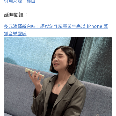
引用來源
｜
經由
｜
延伸閱讀：
多元演繹新台味！語感創作精靈黃宇寒以 iPhone 緊
抓音樂靈感