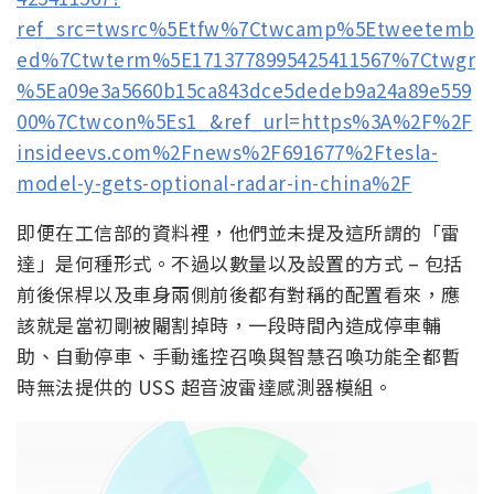
ref_src=twsrc%5Etfw%7Ctwcamp%5Etweetemb
ed%7Ctwterm%5E1713778995425411567%7Ctwgr
%5Ea09e3a5660b15ca843dce5dedeb9a24a89e559
00%7Ctwcon%5Es1_&ref_url=https%3A%2F%2F
insideevs.com%2Fnews%2F691677%2Ftesla-
model-y-gets-optional-radar-in-china%2F
即便在工信部的資料裡，他們並未提及這所謂的「雷
達」是何種形式。不過以數量以及設置的方式 – 包括
前後保桿以及車身兩側前後都有對稱的配置看來，應
該就是當初剛被閹割掉時，一段時間內造成停車輔
助、自動停車、手動遙控召喚與智慧召喚功能全都暫
時無法提供的 USS 超音波雷達感測器模組。