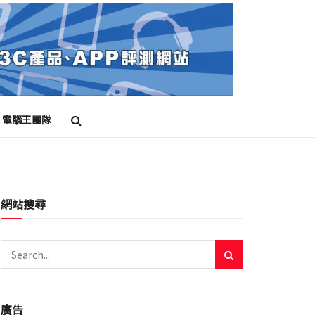
電腦王團隊
網站搜尋
廣告