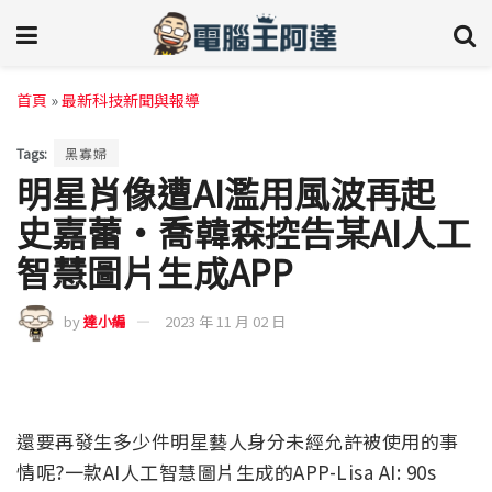
首頁
»
最新科技新聞與報導
Tags:
黑寡婦
明星肖像遭AI濫用風波再起
史嘉蕾·喬韓森控告某AI人工
智慧圖片生成APP
by
達小編
2023 年 11 月 02 日
還要再發生多少件明星藝人身分未經允許被使用的事
情呢?一款AI人工智慧圖片生成的APP-Lisa AI: 90s