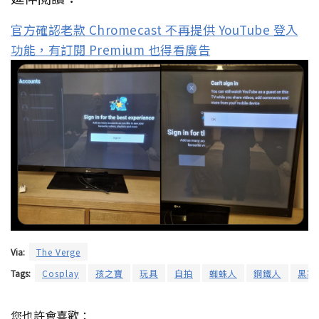
官方確認老款 Chromecast 不再提供 YouTube 登入
功能，有訂閱 Premium 也得看廣告
Via:
The Verge
Tags:
Cosplay
孩之寶
玩具
自拍
蜘蛛人
鋼鐵人
黑寡
您也許會喜歡：