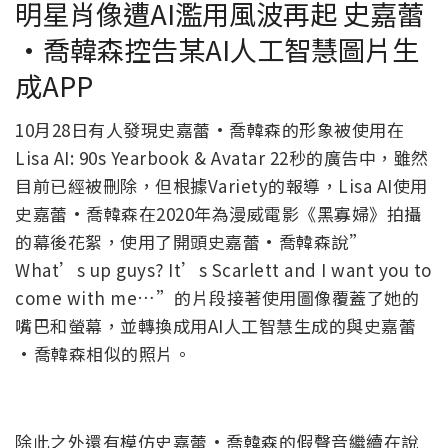
明星肖像遭AI濫用風波再起 史嘉蕾
·喬韓森控告某AI人工智慧圖片生
成APP
10月28日有人發現史嘉蕾·喬韓森的形象被使用在
Lisa AI: 90s Yearbook & Avatar 22秒的廣告中，雖然
目前已經被刪除，但根據Variety的報導，Lisa AI使用
史嘉蕾·喬韓森在2020年為漫威電影《黑寡婦》拍攝
的幕後花絮，使用了開頭史嘉蕾·喬韓森說”
What’s up guys? It’s Scarlett and I want you to
come with me…”的片段接著使用圖像覆蓋了她的
嘴巴和螢幕，並轉換成用AI人工智慧生成的與史嘉蕾
·喬韓森相似的照片。
除此之外還有模仿史嘉蕾·喬韓森的假聲音繼續在說