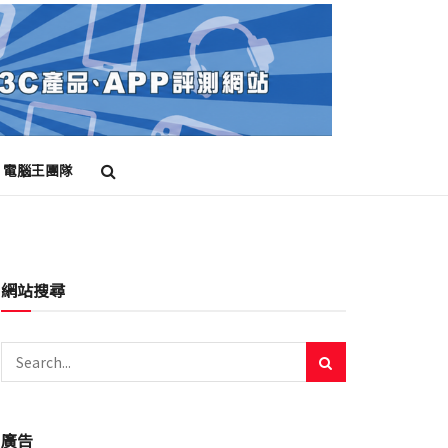
電腦王團隊
網站搜尋
廣告