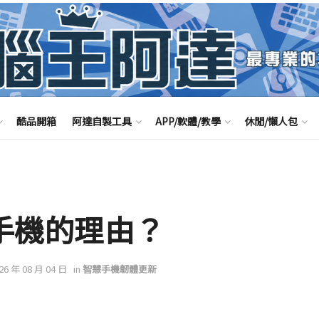
酷品開箱
阿達自製工具
APP/軟體/教學
休閒/懶人包
d手機的理由？
026 年 08 月 04 日
in
智慧手機韌體更新