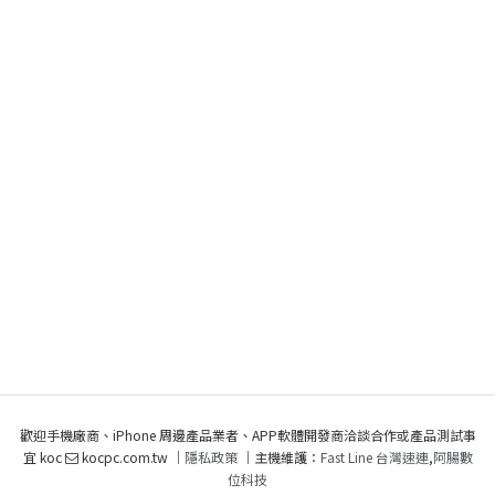
歡迎手機廠商、iPhone 周邊產品業者、APP軟體開發商洽談合作或產品測試事
宜 koc
kocpc.com.tw ｜
隱私政策
｜主機維護：
Fast Line 台灣速連
,
阿腸數
位科技