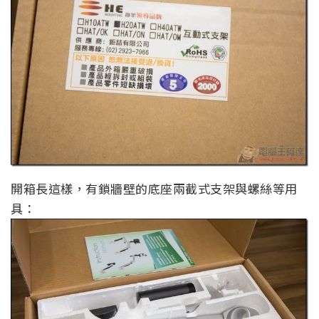
開箱長這樣，有鎖牆壁的底座兩截式支架與螺絲等用
具：