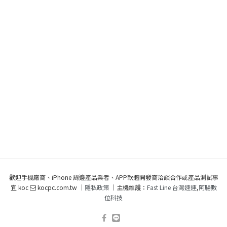
歡迎手機廠商、iPhone 周邊產品業者、APP軟體開發商洽談合作或產品測試事
宜 koc
kocpc.com.tw ｜
隱私政策
｜主機維護：
Fast Line 台灣速連
,
阿腸數
位科技