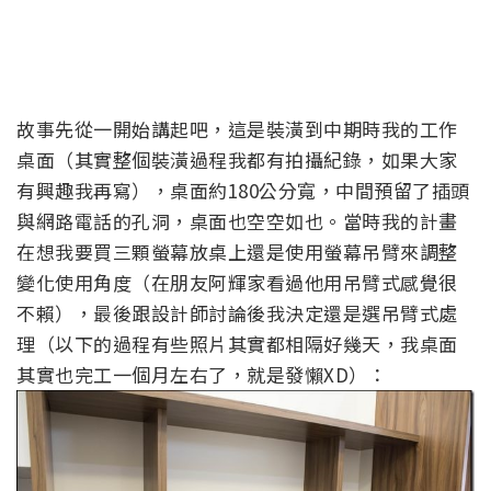
故事先從一開始講起吧，這是裝潢到中期時我的工作
桌面（其實整個裝潢過程我都有拍攝紀錄，如果大家
有興趣我再寫），桌面約180公分寬，中間預留了插頭
與網路電話的孔洞，桌面也空空如也。當時我的計畫
在想我要買三顆螢幕放桌上還是使用螢幕吊臂來調整
變化使用角度（在朋友阿輝家看過他用吊臂式感覺很
不賴），最後跟設計師討論後我決定還是選吊臂式處
理（以下的過程有些照片其實都相隔好幾天，我桌面
其實也完工一個月左右了，就是發懶XD）：