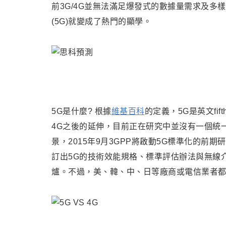
前3G/4G並無法滿足爆發式的數據量需求及
(5G)就變成了熱門的顯學。
5G
是什麼?
根據
維基百科
的定義
，
5G
是英文fi
4G之後的延伸，目前正在研究中
並沒有一個統
景，2015年9月3GPP將啟動5G標準化的前期研
訂出5G的技術效能規格、標準評估辦法與無線介
爐。不過，美、韓、中、日等廠商或電信業者都已宣