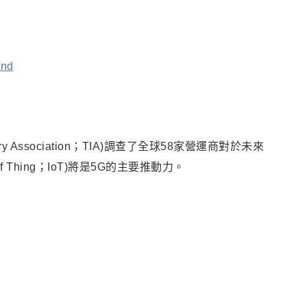
ond
stry Association；TIA)調查了全球58家營運商對於未來
f Thing；IoT)將是5G的主要推動力。