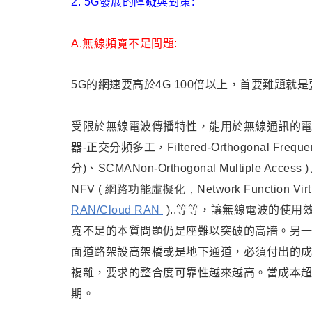
2. 5G發展的障礙與對策:
A.無線頻寬不足問題:
5G的網速要高於4G 100倍以上，首要難題就
受限於無線電波傳播特性，能用於無線通訊的電波
器-正交分頻多工，Filtered-Orthogonal Frequency
分)
、SCMA
Non-Orthogonal Multiple Access
NFV
( 網路功能虛擬化
，Network Function Virtu
RAN/Cloud RAN
)
..等等，讓無線電波的使
寬不足的本質問題仍是座難以突破的高牆。另
面道路架設高架橋或是地下通道
，
必須付出的
複雜，要求的整合度可靠性越來越高。當成本
期
。