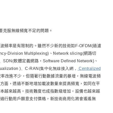
是要克服無線頻寬不足的問題。
頻率是有限制的。雖然不少新的技術如F-OFDM(過濾
N
-Division Multiplexing)、
etwork slicing(網路切
 )、SDN(
軟體定義網路，Software Defined Network)、
alization )
、C-RAN
(集中化無線接入網，
Centralized
用效率改進不少，但隨著行動數據流量的暴增
，
無線電波頻
一方面
，
透過不斷地增加載波數量來提高頻寬，如同在平
成本越來越高，技術難度也成指數級增加，設備也越來越
超過行動用戶願意支付價格
，
新技術商用化將會遙遙無