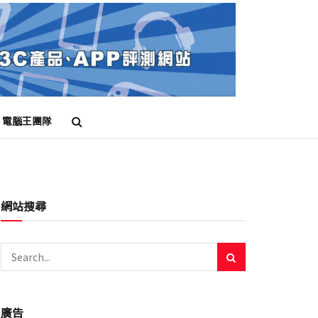
電腦王團隊
網站搜尋
廣告