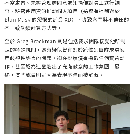
不當處置、未經管理層同意或知情便對員工進行調
查、秘密使用資源推動個人項目（這裡有提到對於
Elon Musk 的怨恨的部分 XD）、導致內鬥與不信任的
不一致功績計算方式等。
至於 Greg Brockman 則是包括要求團隊接受他所制
定的特殊規則，還有疑似曾有對於跨性別團隊成員使
用歧視性語言的問題，卻在後續沒有採取任何實質動
作，甚至認為這營造出了充滿敵意的工作氛圍。最
終，這些成員則是因為表現不佳而被解僱。