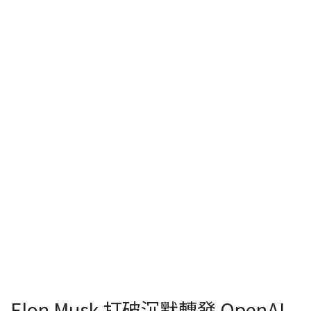
Elon Musk 打破沉默轉發 OpenAI