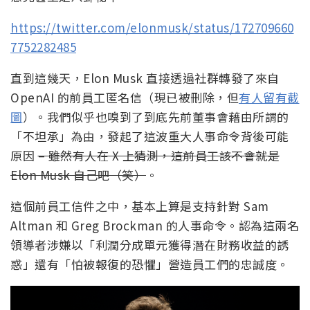
https://twitter.com/elonmusk/status/172709660
7752282485
直到這幾天，Elon Musk 直接透過社群轉發了來自
OpenAI 的前員工匿名信（現已被刪除，但
有人留有截
圖
）。我們似乎也嗅到了到底先前董事會藉由所謂的
「不坦承」為由，發起了這波重大人事命令背後可能
原因
– 雖然有人在 X 上猜測，這前員工該不會就是
Elon Musk 自己吧（笑）
。
這個前員工信件之中，基本上算是支持針對 Sam
Altman 和 Greg Brockman 的人事命令。認為這兩名
領導者涉嫌以「利潤分成單元獲得潛在財務收益的誘
惑」還有「怕被報復的恐懼」營造員工們的忠誠度。