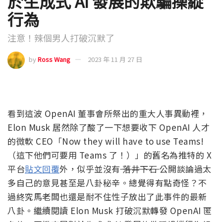
於生成式 AI 發展的欺騙操縱
行為
注意！辣個男人打破沉默了
by
Ross Wang
2023 年 11 月 27 日
看到這波 OpenAI 董事會所祭出的重大人事異動裡，
Elon Musk 居然除了酸了一下想要收下 OpenAI 人才
的微軟 CEO「Now they will have to use Teams!
（這下他們可要用 Teams 了！）」的舊名為推特的 X
平台
貼文回覆
外，似乎並沒有
落井下石
公開談論過太
多自己的意見甚至是八卦秘辛。總覺得有點奇怪？不
過終究馬老闆也還是耐不住性子放出了此事件的最新
八卦。繼續閱讀 Elon Musk 打破沉默轉發 OpenAI 匿