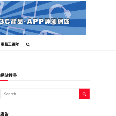
電腦王團隊
網站搜尋
廣告