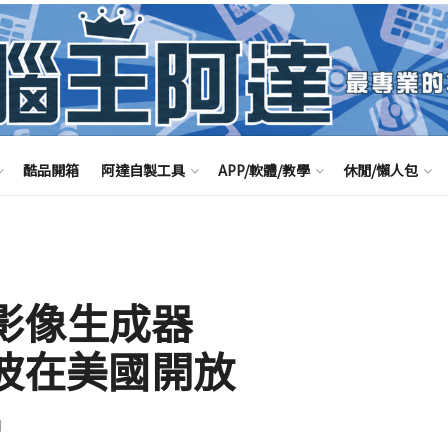
酷品開箱
阿達自製工具
APP/軟體/教學
休閒/懶人包
I 影像生成器
首波在美國開放
聞