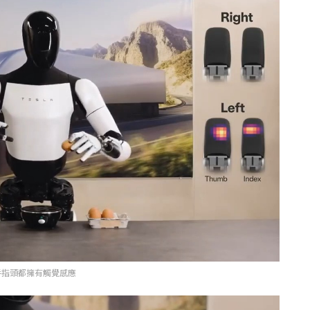
隻手指頭都擁有觸覺感應