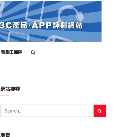
電腦王團隊
網站搜尋
廣告